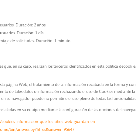
 usuarios. Duración: 2 años.
 usuarios. Duración: 1 día.
entaje de solicitudes. Duración: 1 minuto.
s que, en su caso, realizan los terceros identificados en esta política decookie
 esta página Web, el tratamiento de la información recabada en la forma y co
ento de tales datos o información rechazando el uso de Cookies mediante la s
 en su navegador puede no permitirle el uso pleno de todas las funcionalidad
 instaladas en su equipo mediante la configuración de las opciones del naveg
kb/cookies-informacion-que-los-sitios-web-guardan-en-
hrome/bin/answer.py?hl=es&answer=95647