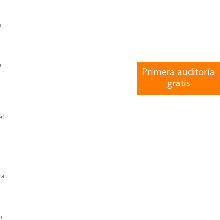
n
o
Primera auditoría
l
gratis
el
ra
o