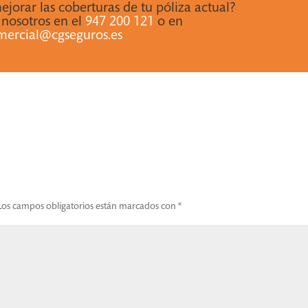
orar las coberturas de tu póliza actual?
 nosotros en el
947 200 121
o en
mercial@cgseguros.es
os campos obligatorios están marcados con
*