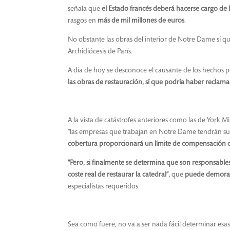
señala que
el Estado francés deberá hacerse cargo de
rasgos en
más de mil millones de euros
.
No obstante las obras del interior de Notre Dame sí q
Archidiócesis de París.
A día de hoy se desconoce el causante de los hechos p
las obras de restauración, sí que podría haber reclamac
A la vista de catástrofes anteriores como las de York M
“las empresas que trabajan en Notre Dame tendrán sus pr
cobertura proporcionará un límite de compensación d
“Pero, si finalmente se determina que son responsable
coste real de restaurar la catedral”,
que
puede demorar
especialistas requeridos.
Sea como fuere, no va a ser nada fácil determinar esa