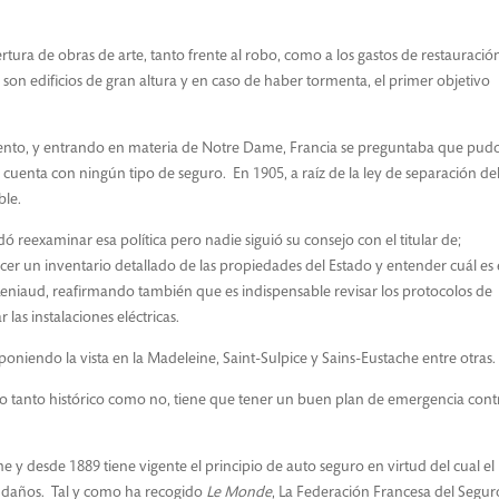
tura de obras de arte, tanto frente al robo, como a los gastos de restauració
 son edificios de gran altura y en caso de haber tormenta, el primer objetivo
ento, y entrando en materia de Notre Dame, Francia se preguntaba que pud
cuenta con ningún tipo de seguro. En 1905, a raíz de la ley de separación de
ble.
eexaminar esa política pero nadie siguió su consejo con el titular de;
er un inventario detallado de las propiedades del Estado y entender cuál es 
l Leniaud, reafirmando también que es indispensable revisar los protocolos de
las instalaciones eléctricas.
, poniendo la vista en la Madeleine, Saint-Sulpice y Sains-Eustache entre otras.
icio tanto histórico como no, tiene que tener un buen plan de emergencia cont
e y desde 1889 tiene vigente el principio de auto seguro en virtud del cual el
e daños. Tal y como ha recogido
Le Monde
, La Federación Francesa del Segur