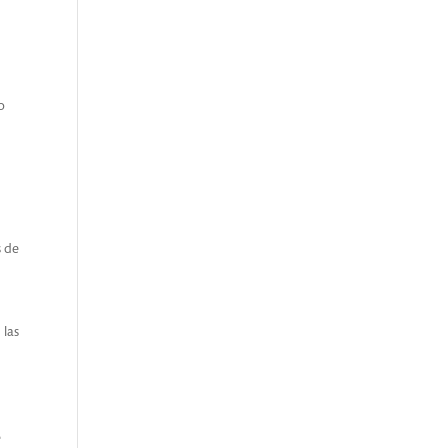
o
s de
 las
e