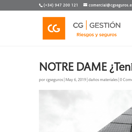
(+34) 947 200 121
comercial@cgseguros.e
NOTRE DAME ¿Tenía
por
cgseguros
|
May 6, 2019
|
daños materiales
|
0 Come