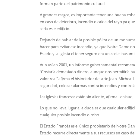
forman parte del patrimonio cultural.
A grandes rasgos, es importante tener una buena cober
en caso de deterioro, incendio o caída del rayo ya que
sería este edificio.
Dejando de hablar de la posible póliza de un monum
hacer para evitar ese incendio, ya que Notre Dame no 
Estado y la Iglesia el tener seguro era un coste inasumi
Aun así en 2001, un informe gubernamental recomendó r
“Costaría demasiado dinero, aunque nos permitiría hac
valor real” afirma el historiador del arte Jean-Michea
seguridad, colocar alarmas contra incendios y controlar 
Las iglesias francesas están sin aliento, afirma Leniaud
Lo que no lleva lugar a la duda es que cualquier edif
cualquier posible incendio o robo.
El Estado Francés es el único propietario de Notre Dam
Estado recurre directamente a sus recursos en caso d