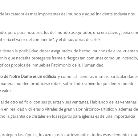
e las catedrales más importantes del mundo y aquel incidente todavía nos
o, pero para nosotros, los del mundo asegurador, una era clave. ¿Tenía o n
sería el valor del continente?, y el de sus obras de arte?
tienen la posibilidad de ser asegurados, de hecho, muchos de ellos, cuentan
onio que necesita protegerse frente a riesgos tan comunes como un incendio,
ecíficos propios de inmuebles Patrimonio de la Humanidad.
caso de Notre Dame es un edificio
y como tal, tiene las mismas particularidade
 manera, pueden producirse robos, sobre todo sabiendo que dentro puede
 valor.
 al de otro edificio, con sus puertas y sus ventanas. Hablando de las ventanas,
on en realidad vidrieras o vitrales de gran valor histórico-artístico y además de
cho la garantía de cristales en los seguros para iglesias es de una importancia
 protegen las cúpulas, los azulejos, los artesonados…todos esos elementos qu